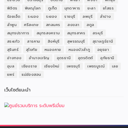
พิจิตร
พิษณุโลก
ภูเก็ต
มุกดาหาร
ยะลา
ยโสธร
ร้อยเอ็ด
ระนอง
ระยอง
ราชบุรี
ลพบุรี
ลำปาง
ลำพูน
ศรีสะเกษ
สกลนคร
สงขลา
สตูล
สมุทรปราการ
สมุทรสงคราม
สมุทรสาคร
สระบุรี
สระแก้ว
สารคาม
สิงห์บุรี
สุพรรณบุรี
สุราษฎร์ธานี
สุรินทร์
สุโขทัย
หนองคาย
หนองบัวลำภู
อยุธยา
อ่างทอง
อำนาจเจริญ
อุดรธานี
อุตรดิตถ์
อุทัยธานี
อุบล
เชียงราย
เชียงใหม่
เพชรบุรี
เพชรบูรณ์
เลย
แพร่
แม่ฮ่องสอน
เว็บไซต์แนะนำ