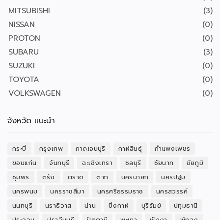
MITSUBISHI
(3)
NISSAN
(0)
PROTON
(0)
SUBARU
(3)
SUZUKI
(0)
TOYOTA
(0)
VOLKSWAGEN
(0)
จังหวัด แนะนำ
กระบี่
กรุงเทพ
กาญจนบุรี
กาฬสินธุ์
กำแพงเพชร
ขอนแก่น
จันทบุรี
ฉะเชิงเทรา
ชลบุรี
ชัยนาท
ชัยภูมิ
ชุมพร
ตรัง
ตราด
ตาก
นครนายก
นครปฐม
นครพนม
นครราชสีมา
นครศรีธรรมราช
นครสวรรค์
นนทบุรี
นราธิวาส
น่าน
บึงกาฬ
บุรีรัมย์
ปทุมธานี
ประจวบ
ปราจีนบุรี
ปัตตานี
พะเยา
พังงา
พัทลุง