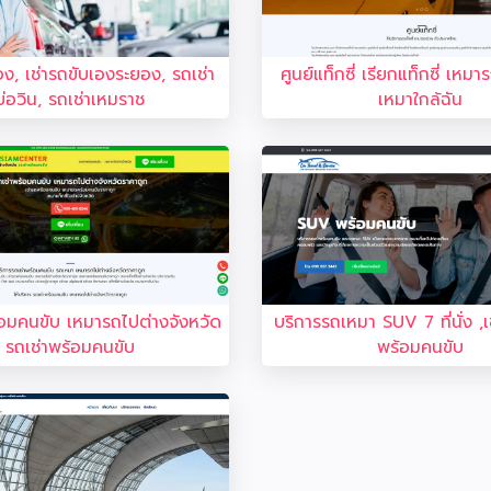
อง, เช่ารถขับเองระยอง, รถเช่า
ศูนย์แท็กซี่ เรียกแท็กซี่ เหม
บ่อวิน, รถเช่าเหมราช
เหมาใกล้ฉัน
อมคนขับ เหมารถไปต่างจังหวัด
บริการรถเหมา SUV 7 ที่นั่ง ,
รถเช่าพร้อมคนขับ
พร้อมคนขับ