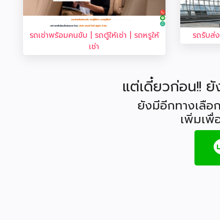
รถเช่าพร้อมคนขับ | รถตู้ให้เช่า | รถหรูให้
รถรับส่
เช่า
แต่เดี๋ยวก่อน!! ย
ยังมีอีกทางเลือก
เพิ่มเพื