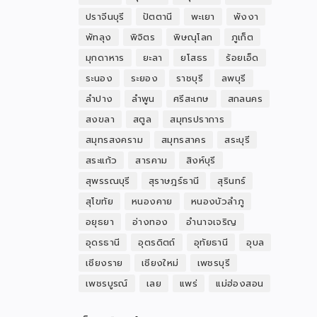
ปราจีนบุรี
ปัตตานี
พะเยา
พังงา
พัทลุง
พิจิตร
พิษณุโลก
ภูเก็ต
มุกดาหาร
ยะลา
ยโสธร
ร้อยเอ็ด
ระนอง
ระยอง
ราชบุรี
ลพบุรี
ลำปาง
ลำพูน
ศรีสะเกษ
สกลนคร
สงขลา
สตูล
สมุทรปราการ
สมุทรสงคราม
สมุทรสาคร
สระบุรี
สระแก้ว
สารคาม
สิงห์บุรี
สุพรรณบุรี
สุราษฎร์ธานี
สุรินทร์
สุโขทัย
หนองคาย
หนองบัวลำภู
อยุธยา
อ่างทอง
อำนาจเจริญ
อุดรธานี
อุตรดิตถ์
อุทัยธานี
อุบล
เชียงราย
เชียงใหม่
เพชรบุรี
เพชรบูรณ์
เลย
แพร่
แม่ฮ่องสอน