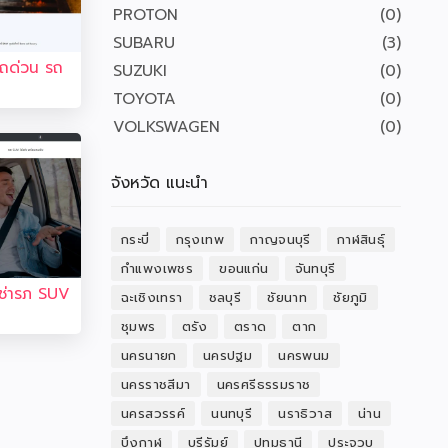
PROTON
(0)
SUBARU
(3)
ารถด่วน รถ
SUZUKI
(0)
TOYOTA
(0)
VOLKSWAGEN
(0)
จังหวัด แนะนำ
กระบี่
กรุงเทพ
กาญจนบุรี
กาฬสินธุ์
กำแพงเพชร
ขอนแก่น
จันทบุรี
เช่ารภ SUV
ฉะเชิงเทรา
ชลบุรี
ชัยนาท
ชัยภูมิ
ชุมพร
ตรัง
ตราด
ตาก
นครนายก
นครปฐม
นครพนม
นครราชสีมา
นครศรีธรรมราช
นครสวรรค์
นนทบุรี
นราธิวาส
น่าน
บึงกาฬ
บุรีรัมย์
ปทุมธานี
ประจวบ