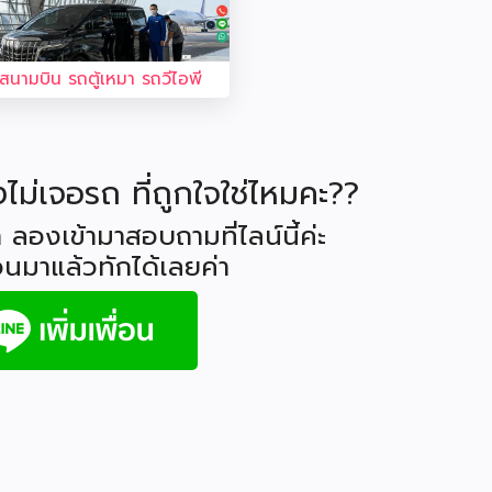
งสนามบิน รถตู้เหมา รถวีไอพี
ังไม่เจอรถ ที่ถูกใจใช่ไหมคะ??
 ลองเข้ามาสอบถามที่ไลน์นี้ค่ะ
่อนมาแล้วทักได้เลยค่า