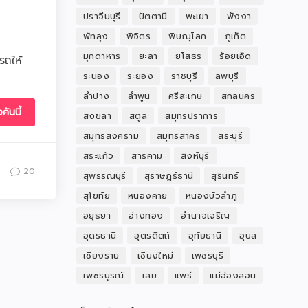
ปราจีนบุรี
ปัตตานี
พะเยา
พังงา
พัทลุง
พิจิตร
พิษณุโลก
ภูเก็ต
มุกดาหาร
ยะลา
ยโสธร
ร้อยเอ็ด
รถให้
ระนอง
ระยอง
ราชบุรี
ลพบุรี
ลำปาง
ลำพูน
ศรีสะเกษ
สกลนคร
คันนี้
สงขลา
สตูล
สมุทรปราการ
สมุทรสงคราม
สมุทรสาคร
สระบุรี
สระแก้ว
สารคาม
สิงห์บุรี
20
สุพรรณบุรี
สุราษฎร์ธานี
สุรินทร์
สุโขทัย
หนองคาย
หนองบัวลำภู
อยุธยา
อ่างทอง
อำนาจเจริญ
อุดรธานี
อุตรดิตถ์
อุทัยธานี
อุบล
เชียงราย
เชียงใหม่
เพชรบุรี
เพชรบูรณ์
เลย
แพร่
แม่ฮ่องสอน