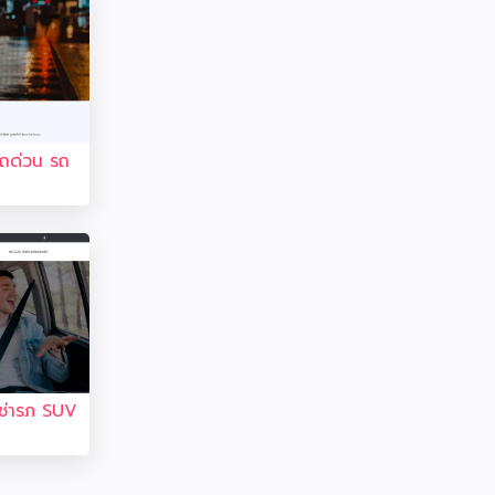
ารถด่วน รถ
เช่ารภ SUV