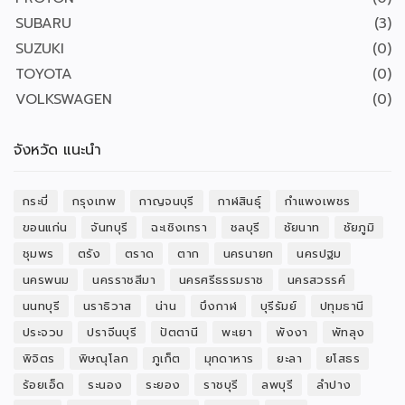
SUBARU
(3)
SUZUKI
(0)
TOYOTA
(0)
VOLKSWAGEN
(0)
จังหวัด แนะนำ
กระบี่
กรุงเทพ
กาญจนบุรี
กาฬสินธุ์
กำแพงเพชร
ขอนแก่น
จันทบุรี
ฉะเชิงเทรา
ชลบุรี
ชัยนาท
ชัยภูมิ
ชุมพร
ตรัง
ตราด
ตาก
นครนายก
นครปฐม
นครพนม
นครราชสีมา
นครศรีธรรมราช
นครสวรรค์
นนทบุรี
นราธิวาส
น่าน
บึงกาฬ
บุรีรัมย์
ปทุมธานี
ประจวบ
ปราจีนบุรี
ปัตตานี
พะเยา
พังงา
พัทลุง
พิจิตร
พิษณุโลก
ภูเก็ต
มุกดาหาร
ยะลา
ยโสธร
ร้อยเอ็ด
ระนอง
ระยอง
ราชบุรี
ลพบุรี
ลำปาง