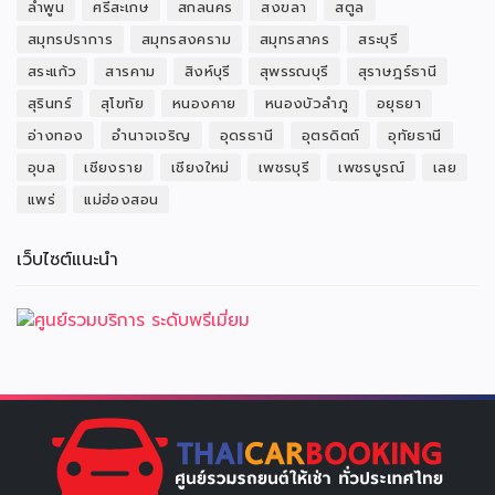
ลำพูน
ศรีสะเกษ
สกลนคร
สงขลา
สตูล
สมุทรปราการ
สมุทรสงคราม
สมุทรสาคร
สระบุรี
สระแก้ว
สารคาม
สิงห์บุรี
สุพรรณบุรี
สุราษฎร์ธานี
สุรินทร์
สุโขทัย
หนองคาย
หนองบัวลำภู
อยุธยา
อ่างทอง
อำนาจเจริญ
อุดรธานี
อุตรดิตถ์
อุทัยธานี
อุบล
เชียงราย
เชียงใหม่
เพชรบุรี
เพชรบูรณ์
เลย
แพร่
แม่ฮ่องสอน
เว็บไซต์แนะนำ