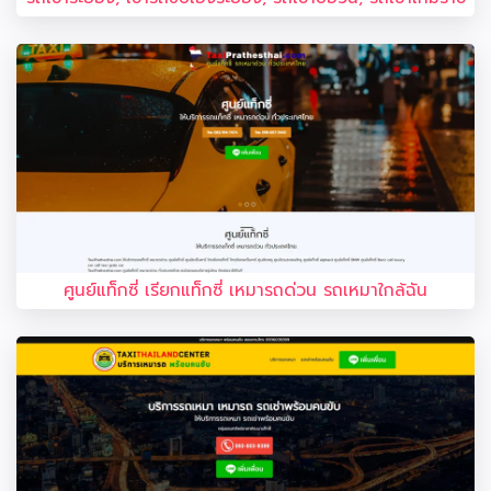
ศูนย์แท็กซี่ เรียกแท็กซี่ เหมารถด่วน รถเหมาใกล้ฉัน