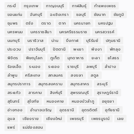
กระบี่
กรุงเทพ
กาญจนบุรี
กาฬสินธุ์
กำแพงเพชร
ขอนแก่น
จันทบุรี
ฉะเชิงเทรา
ชลบุรี
ชัยนาท
ชัยภูมิ
ชุมพร
ตรัง
ตราด
ตาก
นครนายก
นครปฐม
นครพนม
นครราชสีมา
นครศรีธรรมราช
นครสวรรค์
นนทบุรี
นราธิวาส
น่าน
บึงกาฬ
บุรีรัมย์
ปทุมธานี
ประจวบ
ปราจีนบุรี
ปัตตานี
พะเยา
พังงา
พัทลุง
พิจิตร
พิษณุโลก
ภูเก็ต
มุกดาหาร
ยะลา
ยโสธร
ร้อยเอ็ด
ระนอง
ระยอง
ราชบุรี
ลพบุรี
ลำปาง
ลำพูน
ศรีสะเกษ
สกลนคร
สงขลา
สตูล
สมุทรปราการ
สมุทรสงคราม
สมุทรสาคร
สระบุรี
สระแก้ว
สารคาม
สิงห์บุรี
สุพรรณบุรี
สุราษฎร์ธานี
สุรินทร์
สุโขทัย
หนองคาย
หนองบัวลำภู
อยุธยา
อ่างทอง
อำนาจเจริญ
อุดรธานี
อุตรดิตถ์
อุทัยธานี
อุบล
เชียงราย
เชียงใหม่
เพชรบุรี
เพชรบูรณ์
เลย
แพร่
แม่ฮ่องสอน