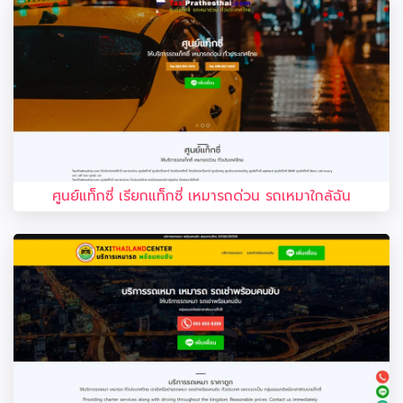
ศูนย์แท็กซี่ เรียกแท็กซี่ เหมารถด่วน รถเหมาใกล้ฉัน