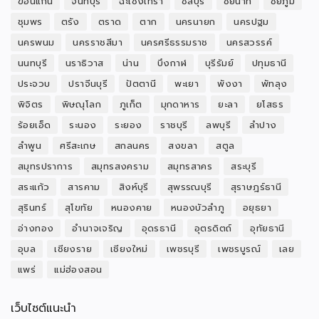
ขอนแก่น
จันทบุรี
ฉะเชิงเทรา
ชลบุรี
ชัยนาท
ชัยภูมิ
ชุมพร
ตรัง
ตราด
ตาก
นครนายก
นครปฐม
นครพนม
นครราชสีมา
นครศรีธรรมราช
นครสวรรค์
นนทบุรี
นราธิวาส
น่าน
บึงกาฬ
บุรีรัมย์
ปทุมธานี
ประจวบ
ปราจีนบุรี
ปัตตานี
พะเยา
พังงา
พัทลุง
พิจิตร
พิษณุโลก
ภูเก็ต
มุกดาหาร
ยะลา
ยโสธร
ร้อยเอ็ด
ระนอง
ระยอง
ราชบุรี
ลพบุรี
ลำปาง
ลำพูน
ศรีสะเกษ
สกลนคร
สงขลา
สตูล
สมุทรปราการ
สมุทรสงคราม
สมุทรสาคร
สระบุรี
สระแก้ว
สารคาม
สิงห์บุรี
สุพรรณบุรี
สุราษฎร์ธานี
สุรินทร์
สุโขทัย
หนองคาย
หนองบัวลำภู
อยุธยา
อ่างทอง
อำนาจเจริญ
อุดรธานี
อุตรดิตถ์
อุทัยธานี
อุบล
เชียงราย
เชียงใหม่
เพชรบุรี
เพชรบูรณ์
เลย
แพร่
แม่ฮ่องสอน
เว็บไซต์แนะนำ