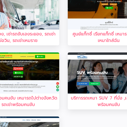
อง, เช่ารถขับเองระยอง, รถเช่า
ศูนย์แท็กซี่ เรียกแท็กซี่ เหม
บ่อวิน, รถเช่าเหมราช
เหมาใกล้ฉัน
อมคนขับ เหมารถไปต่างจังหวัด
บริการรถเหมา SUV 7 ที่นั่ง ,
รถเช่าพร้อมคนขับ
พร้อมคนขับ