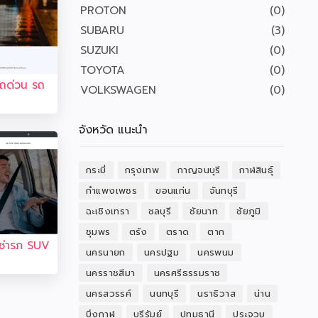
PROTON
(0)
SUBARU
(3)
SUZUKI
(0)
TOYOTA
(0)
ารถด่วน รถ
VOLKSWAGEN
(0)
จังหวัด แนะนำ
กระบี่
กรุงเทพ
กาญจนบุรี
กาฬสินธุ์
กำแพงเพชร
ขอนแก่น
จันทบุรี
ฉะเชิงเทรา
ชลบุรี
ชัยนาท
ชัยภูมิ
ชุมพร
ตรัง
ตราด
ตาก
เช่ารภ SUV
นครนายก
นครปฐม
นครพนม
นครราชสีมา
นครศรีธรรมราช
นครสวรรค์
นนทบุรี
นราธิวาส
น่าน
บึงกาฬ
บุรีรัมย์
ปทุมธานี
ประจวบ