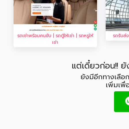
รถเช่าพร้อมคนขับ | รถตู้ให้เช่า | รถหรูให้
รถรับส่
เช่า
แต่เดี๋ยวก่อน!! ย
ยังมีอีกทางเลือก
เพิ่มเพื