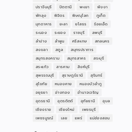
ปราจีนบุรี
ปัตตานี
พะเยา
พังงา
พัทลุง
พิจิตร
พิษณุโลก
ภูเก็ต
มุกดาหาร
ยะลา
ยโสธร
ร้อยเอ็ด
ระนอง
ระยอง
ราชบุรี
ลพบุรี
ลำปาง
ลำพูน
ศรีสะเกษ
สกลนคร
สงขลา
สตูล
สมุทรปราการ
สมุทรสงคราม
สมุทรสาคร
สระบุรี
สระแก้ว
สารคาม
สิงห์บุรี
สุพรรณบุรี
สุราษฎร์ธานี
สุรินทร์
สุโขทัย
หนองคาย
หนองบัวลำภู
อยุธยา
อ่างทอง
อำนาจเจริญ
อุดรธานี
อุตรดิตถ์
อุทัยธานี
อุบล
เชียงราย
เชียงใหม่
เพชรบุรี
เพชรบูรณ์
เลย
แพร่
แม่ฮ่องสอน