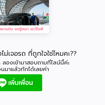
งสนามบิน รถตู้เหมา รถวีไอพี
ังไม่เจอรถ ที่ถูกใจใช่ไหมคะ??
 ลองเข้ามาสอบถามที่ไลน์นี้ค่ะ
่อนมาแล้วทักได้เลยค่า