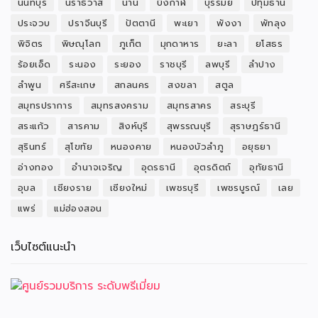
นนทบุรี
นราธิวาส
น่าน
บึงกาฬ
บุรีรัมย์
ปทุมธานี
ประจวบ
ปราจีนบุรี
ปัตตานี
พะเยา
พังงา
พัทลุง
พิจิตร
พิษณุโลก
ภูเก็ต
มุกดาหาร
ยะลา
ยโสธร
ร้อยเอ็ด
ระนอง
ระยอง
ราชบุรี
ลพบุรี
ลำปาง
ลำพูน
ศรีสะเกษ
สกลนคร
สงขลา
สตูล
สมุทรปราการ
สมุทรสงคราม
สมุทรสาคร
สระบุรี
สระแก้ว
สารคาม
สิงห์บุรี
สุพรรณบุรี
สุราษฎร์ธานี
สุรินทร์
สุโขทัย
หนองคาย
หนองบัวลำภู
อยุธยา
อ่างทอง
อำนาจเจริญ
อุดรธานี
อุตรดิตถ์
อุทัยธานี
อุบล
เชียงราย
เชียงใหม่
เพชรบุรี
เพชรบูรณ์
เลย
แพร่
แม่ฮ่องสอน
เว็บไซต์แนะนำ