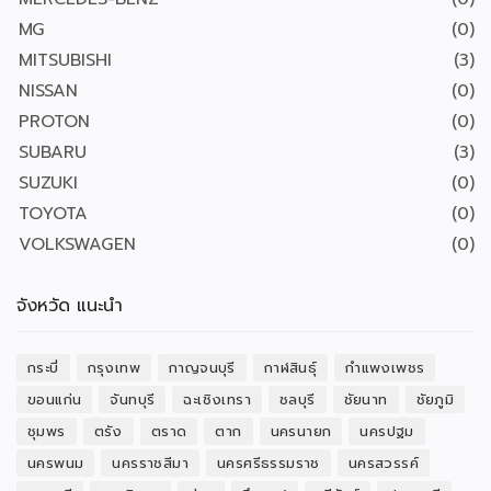
MG
(0)
MITSUBISHI
(3)
NISSAN
(0)
PROTON
(0)
SUBARU
(3)
SUZUKI
(0)
TOYOTA
(0)
VOLKSWAGEN
(0)
จังหวัด แนะนำ
กระบี่
กรุงเทพ
กาญจนบุรี
กาฬสินธุ์
กำแพงเพชร
ขอนแก่น
จันทบุรี
ฉะเชิงเทรา
ชลบุรี
ชัยนาท
ชัยภูมิ
ชุมพร
ตรัง
ตราด
ตาก
นครนายก
นครปฐม
นครพนม
นครราชสีมา
นครศรีธรรมราช
นครสวรรค์