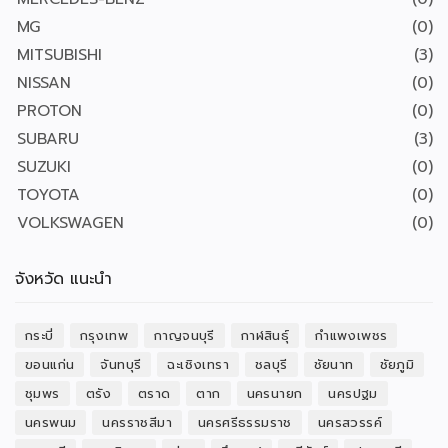
MG
(0)
MITSUBISHI
(3)
NISSAN
(0)
PROTON
(0)
SUBARU
(3)
SUZUKI
(0)
TOYOTA
(0)
VOLKSWAGEN
(0)
จังหวัด แนะนำ
กระบี่
กรุงเทพ
กาญจนบุรี
กาฬสินธุ์
กำแพงเพชร
ขอนแก่น
จันทบุรี
ฉะเชิงเทรา
ชลบุรี
ชัยนาท
ชัยภูมิ
ชุมพร
ตรัง
ตราด
ตาก
นครนายก
นครปฐม
นครพนม
นครราชสีมา
นครศรีธรรมราช
นครสวรรค์