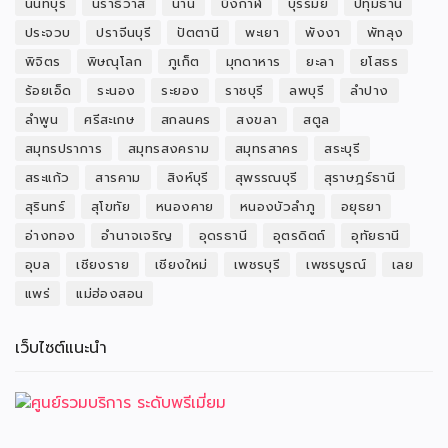
นนทบุรี
นราธิวาส
น่าน
บึงกาฬ
บุรีรัมย์
ปทุมธานี
ประจวบ
ปราจีนบุรี
ปัตตานี
พะเยา
พังงา
พัทลุง
พิจิตร
พิษณุโลก
ภูเก็ต
มุกดาหาร
ยะลา
ยโสธร
ร้อยเอ็ด
ระนอง
ระยอง
ราชบุรี
ลพบุรี
ลำปาง
ลำพูน
ศรีสะเกษ
สกลนคร
สงขลา
สตูล
สมุทรปราการ
สมุทรสงคราม
สมุทรสาคร
สระบุรี
สระแก้ว
สารคาม
สิงห์บุรี
สุพรรณบุรี
สุราษฎร์ธานี
สุรินทร์
สุโขทัย
หนองคาย
หนองบัวลำภู
อยุธยา
อ่างทอง
อำนาจเจริญ
อุดรธานี
อุตรดิตถ์
อุทัยธานี
อุบล
เชียงราย
เชียงใหม่
เพชรบุรี
เพชรบูรณ์
เลย
แพร่
แม่ฮ่องสอน
เว็บไซต์แนะนำ