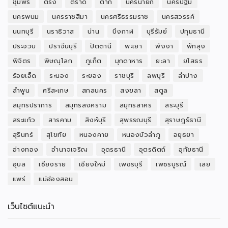
ชุมพร
ตรัง
ตราด
ตาก
นครนายก
นครปฐม
นครพนม
นครราชสีมา
นครศรีธรรมราช
นครสวรรค์
นนทบุรี
นราธิวาส
น่าน
บึงกาฬ
บุรีรัมย์
ปทุมธานี
ประจวบ
ปราจีนบุรี
ปัตตานี
พะเยา
พังงา
พัทลุง
พิจิตร
พิษณุโลก
ภูเก็ต
มุกดาหาร
ยะลา
ยโสธร
ร้อยเอ็ด
ระนอง
ระยอง
ราชบุรี
ลพบุรี
ลำปาง
ลำพูน
ศรีสะเกษ
สกลนคร
สงขลา
สตูล
สมุทรปราการ
สมุทรสงคราม
สมุทรสาคร
สระบุรี
สระแก้ว
สารคาม
สิงห์บุรี
สุพรรณบุรี
สุราษฎร์ธานี
สุรินทร์
สุโขทัย
หนองคาย
หนองบัวลำภู
อยุธยา
อ่างทอง
อำนาจเจริญ
อุดรธานี
อุตรดิตถ์
อุทัยธานี
อุบล
เชียงราย
เชียงใหม่
เพชรบุรี
เพชรบูรณ์
เลย
แพร่
แม่ฮ่องสอน
เว็บไซต์แนะนำ