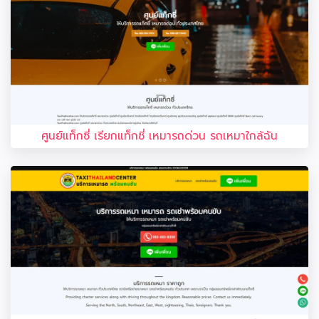
ศูนย์แท็กซี่ เรียกแท็กซี่ เหมารถด่วน รถเหมาใกล้ฉัน