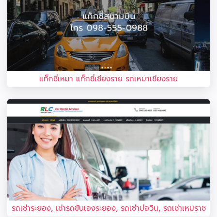
แท็กซี่เหมา แท็กซี่เชียงราย รถเหมาเชียงราย
รถเช่าระยอง, เช่ารถขับเองระยอง, รถเช่าบ่อวิน, รถเช่าเหมราช