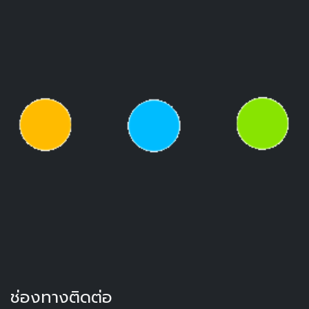
ช่องทางติดต่อ