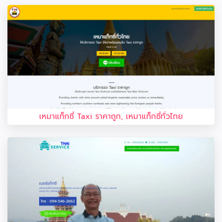
เหมาแท็กซี่ Taxi ราคาถูก, เหมาแท็กซี่ทั่วไทย