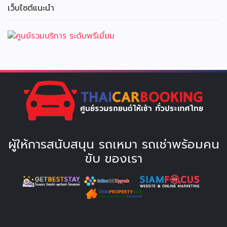
เว็บไซต์แนะนำ
ผู้ให้การสนับสนุน รถเหมา รถเช่าพร้อมคน
ขับ ของเรา