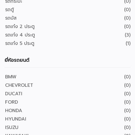
รถกระบะ
(0)
รถตู้
(0)
รถบัส
(0)
รถเก๋ง 2 ประตู
(0)
รถเก๋ง 4 ประตู
(3)
รถเก๋ง 5 ประตู
(1)
ยี่ห้อรถยนต์
BMW
(0)
CHEVROLET
(0)
DUCATI
(0)
FORD
(0)
HONDA
(0)
HYUNDAI
(0)
ISUZU
(0)