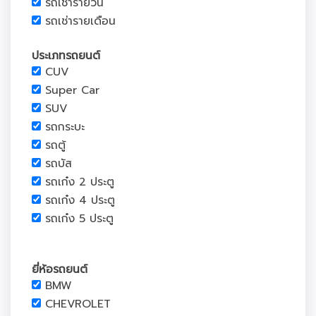
รถเช่ารายวัน
รถเช่ารายเดือน
ประเภทรถยนต์
CUV
Super Car
SUV
รถกระบะ
รถตู้
รถบัส
รถเก๋ง 2 ประตู
รถเก๋ง 4 ประตู
รถเก๋ง 5 ประตู
ยี่ห้อรถยนต์
BMW
CHEVROLET