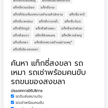
แท็กซี่กระแสสินธุ์
แท็กซี่คลองหอยโข่ง
แท็กซี่ควนเนียง
แท็กซี่จะนะ
แท็กซี่ท้องถิ่นเทศบาลตำบลสำนักขาม
แท็กซี่นาทวี
แท็กซี่นาหม่อม
แท็กซี่บางกล่ำ
แท็กซี่ระโนด
แท็กซี่รัตภูมิ
แท็กซี่สทิงพระ
แท็กซี่สะบ้าย้อย
แท็กซี่สะเดา
แท็กซี่สิงหนคร
แท็กซี่หาดใหญ่
แท็กซี่เทพา
แท็กซี่เทศบาลตำบลบ้านพรุ*
แท็กซี่เมืองสงขลา
ค้นหา แท็กซี่สงขลา รถ
เหมา รถเช่าพร้อมคนขับ
รถขนของสงขลา
ประเภทการให้บริการ
รถรับส่งสนามบิน
รถเช่าพร้อมคนขับ