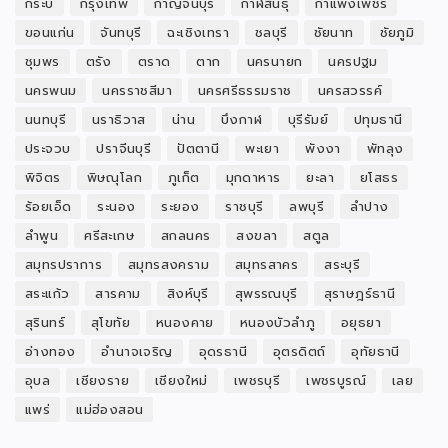
กระบี่
กรุงเทพ
กาญจนบุรี
กาฬสินธุ์
กำแพงเพชร
ขอนแก่น
จันทบุรี
ฉะเชิงเทรา
ชลบุรี
ชัยนาท
ชัยภูมิ
ชุมพร
ตรัง
ตราด
ตาก
นครนายก
นครปฐม
นครพนม
นครราชสีมา
นครศรีธรรมราช
นครสวรรค์
นนทบุรี
นราธิวาส
น่าน
บึงกาฬ
บุรีรัมย์
ปทุมธานี
ประจวบ
ปราจีนบุรี
ปัตตานี
พะเยา
พังงา
พัทลุง
พิจิตร
พิษณุโลก
ภูเก็ต
มุกดาหาร
ยะลา
ยโสธร
ร้อยเอ็ด
ระนอง
ระยอง
ราชบุรี
ลพบุรี
ลำปาง
ลำพูน
ศรีสะเกษ
สกลนคร
สงขลา
สตูล
สมุทรปราการ
สมุทรสงคราม
สมุทรสาคร
สระบุรี
สระแก้ว
สารคาม
สิงห์บุรี
สุพรรณบุรี
สุราษฎร์ธานี
สุรินทร์
สุโขทัย
หนองคาย
หนองบัวลำภู
อยุธยา
อ่างทอง
อำนาจเจริญ
อุดรธานี
อุตรดิตถ์
อุทัยธานี
อุบล
เชียงราย
เชียงใหม่
เพชรบุรี
เพชรบูรณ์
เลย
แพร่
แม่ฮ่องสอน