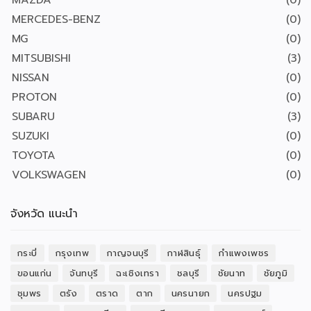
MAZDA
(0)
MERCEDES-BENZ
(0)
MG
(0)
MITSUBISHI
(3)
NISSAN
(0)
PROTON
(0)
SUBARU
(3)
SUZUKI
(0)
TOYOTA
(0)
VOLKSWAGEN
(0)
จังหวัด แนะนำ
กระบี่
กรุงเทพ
กาญจนบุรี
กาฬสินธุ์
กำแพงเพชร
ขอนแก่น
จันทบุรี
ฉะเชิงเทรา
ชลบุรี
ชัยนาท
ชัยภูมิ
ชุมพร
ตรัง
ตราด
ตาก
นครนายก
นครปฐม