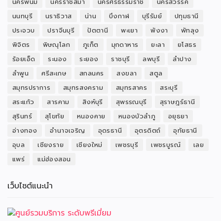
นครพนม
นครราชสีมา
นครศรีธรรมราช
นครสวรรค์
นนทบุรี
นราธิวาส
น่าน
บึงกาฬ
บุรีรัมย์
ปทุมธานี
ประจวบ
ปราจีนบุรี
ปัตตานี
พะเยา
พังงา
พัทลุง
พิจิตร
พิษณุโลก
ภูเก็ต
มุกดาหาร
ยะลา
ยโสธร
ร้อยเอ็ด
ระนอง
ระยอง
ราชบุรี
ลพบุรี
ลำปาง
ลำพูน
ศรีสะเกษ
สกลนคร
สงขลา
สตูล
สมุทรปราการ
สมุทรสงคราม
สมุทรสาคร
สระบุรี
สระแก้ว
สารคาม
สิงห์บุรี
สุพรรณบุรี
สุราษฎร์ธานี
สุรินทร์
สุโขทัย
หนองคาย
หนองบัวลำภู
อยุธยา
อ่างทอง
อำนาจเจริญ
อุดรธานี
อุตรดิตถ์
อุทัยธานี
อุบล
เชียงราย
เชียงใหม่
เพชรบุรี
เพชรบูรณ์
เลย
แพร่
แม่ฮ่องสอน
เว็บไซต์แนะนำ