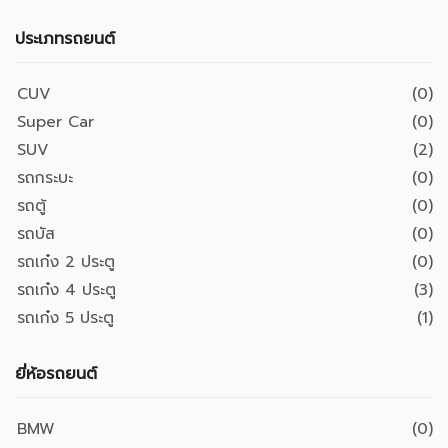
ประเภทรถยนต์
CUV
(0)
Super Car
(0)
SUV
(2)
รถกระบะ
(0)
รถตู้
(0)
รถบัส
(0)
รถเก๋ง 2 ประตู
(0)
รถเก๋ง 4 ประตู
(3)
รถเก๋ง 5 ประตู
(1)
ยี่ห้อรถยนต์
BMW
(0)