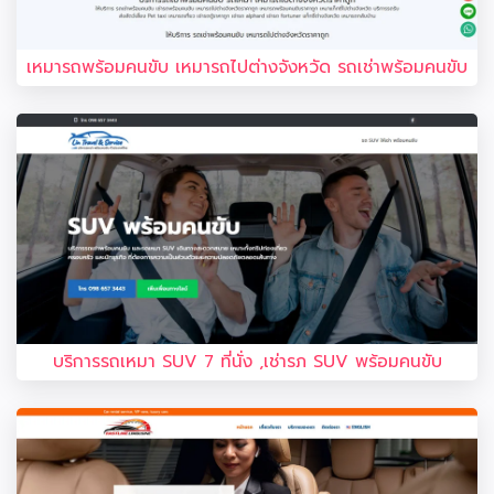
เหมารถพร้อมคนขับ เหมารถไปต่างจังหวัด รถเช่าพร้อมคนขับ
บริการรถเหมา SUV 7 ที่นั่ง ,เช่ารภ SUV พร้อมคนขับ