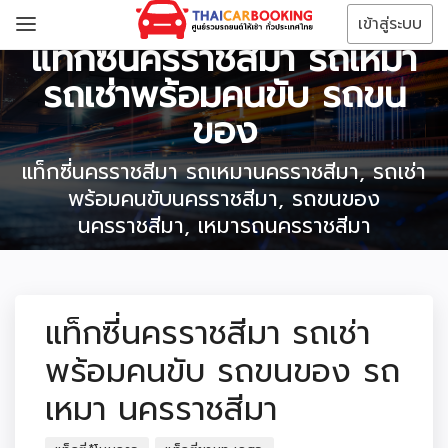
เข้าสู่ระบบ
แท็กซี่นครราชสีมา รถเหมา
รถเช่าพร้อมคนขับ รถขน
ของ
แท็กซี่นครราชสีมา รถเหมานครราชสีมา, รถเช่า
พร้อมคนขับนครราชสีมา, รถขนของ
นครราชสีมา, เหมารถนครราชสีมา
แท็กซี่นครราชสีมา รถเช่า
พร้อมคนขับ รถขนของ รถ
เหมา นครราชสีมา