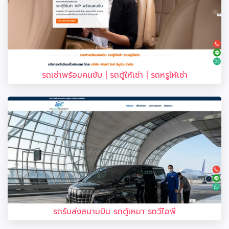
รถเช่าพร้อมคนขับ | รถตู้ให้เช่า | รถหรูให้เช่า
รถรับส่งสนามบิน รถตู้เหมา รถวีไอพี