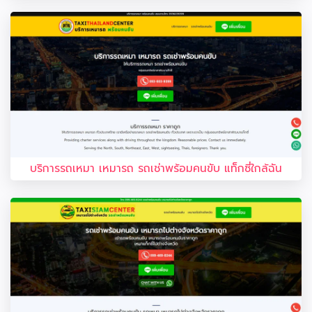
บริการรถเหมา เหมารถ รถเช่าพร้อมคนขับ แท็กซี่ใกล้ฉัน