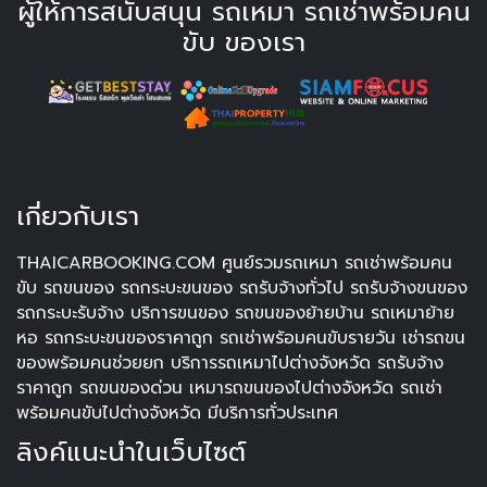
ผู้ให้การสนับสนุน รถเหมา รถเช่าพร้อมคน
ขับ ของเรา
เกี่ยวกับเรา
THAICARBOOKING.COM ศูนย์รวมรถเหมา รถเช่าพร้อมคน
ขับ รถขนของ รถกระบะขนของ รถรับจ้างทั่วไป รถรับจ้างขนของ
รถกระบะรับจ้าง บริการขนของ รถขนของย้ายบ้าน รถเหมาย้าย
หอ รถกระบะขนของราคาถูก รถเช่าพร้อมคนขับรายวัน เช่ารถขน
ของพร้อมคนช่วยยก บริการรถเหมาไปต่างจังหวัด รถรับจ้าง
ราคาถูก รถขนของด่วน เหมารถขนของไปต่างจังหวัด รถเช่า
พร้อมคนขับไปต่างจังหวัด มีบริการทั่วประเทศ
ลิงค์แนะนำในเว็บไซต์