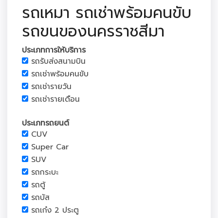
รถเหมา รถเช่าพร้อมคนขับ
รถขนของนครราชสีมา
ประเภทการให้บริการ
รถรับส่งสนามบิน
รถเช่าพร้อมคนขับ
รถเช่ารายวัน
รถเช่ารายเดือน
ประเภทรถยนต์
CUV
Super Car
SUV
รถกระบะ
รถตู้
รถบัส
รถเก๋ง 2 ประตู