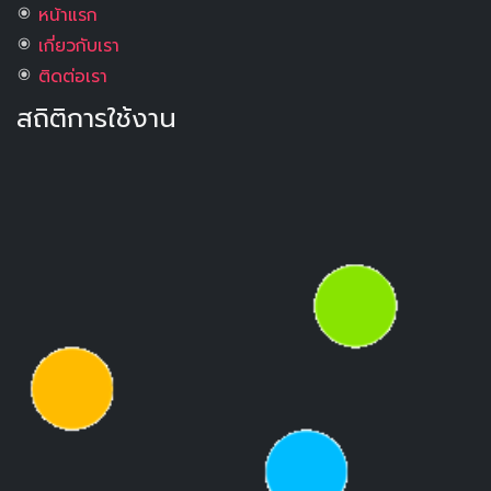
หน้าแรก
เกี่ยวกับเรา
ติดต่อเรา
สถิติการใช้งาน