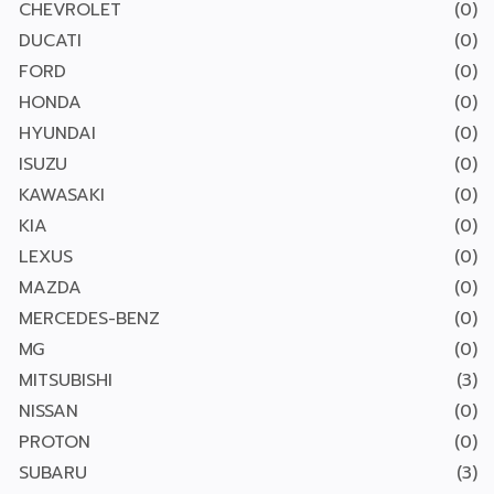
CHEVROLET
(0)
DUCATI
(0)
FORD
(0)
HONDA
(0)
HYUNDAI
(0)
ISUZU
(0)
KAWASAKI
(0)
KIA
(0)
LEXUS
(0)
MAZDA
(0)
MERCEDES-BENZ
(0)
MG
(0)
MITSUBISHI
(3)
NISSAN
(0)
PROTON
(0)
SUBARU
(3)