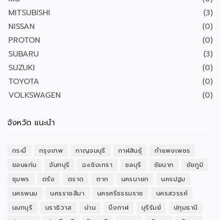
MITSUBISHI
(3)
NISSAN
(0)
PROTON
(0)
SUBARU
(3)
SUZUKI
(0)
TOYOTA
(0)
VOLKSWAGEN
(0)
จังหวัด แนะนำ
กระบี่
กรุงเทพ
กาญจนบุรี
กาฬสินธุ์
กำแพงเพชร
ขอนแก่น
จันทบุรี
ฉะเชิงเทรา
ชลบุรี
ชัยนาท
ชัยภูมิ
ชุมพร
ตรัง
ตราด
ตาก
นครนายก
นครปฐม
นครพนม
นครราชสีมา
นครศรีธรรมราช
นครสวรรค์
นนทบุรี
นราธิวาส
น่าน
บึงกาฬ
บุรีรัมย์
ปทุมธานี