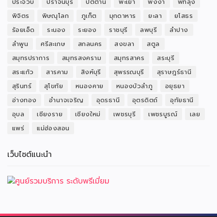
ประจวบ
ปราจีนบุรี
ปัตตานี
พะเยา
พังงา
พัทลุง
พิจิตร
พิษณุโลก
ภูเก็ต
มุกดาหาร
ยะลา
ยโสธร
ร้อยเอ็ด
ระนอง
ระยอง
ราชบุรี
ลพบุรี
ลำปาง
ลำพูน
ศรีสะเกษ
สกลนคร
สงขลา
สตูล
สมุทรปราการ
สมุทรสงคราม
สมุทรสาคร
สระบุรี
สระแก้ว
สารคาม
สิงห์บุรี
สุพรรณบุรี
สุราษฎร์ธานี
สุรินทร์
สุโขทัย
หนองคาย
หนองบัวลำภู
อยุธยา
อ่างทอง
อำนาจเจริญ
อุดรธานี
อุตรดิตถ์
อุทัยธานี
อุบล
เชียงราย
เชียงใหม่
เพชรบุรี
เพชรบูรณ์
เลย
แพร่
แม่ฮ่องสอน
เว็บไซต์แนะนำ