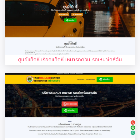
ศูนย์แท็กซี่ เรียกแท็กซี่ เหมารถด่วน รถเหมาใกล้ฉัน