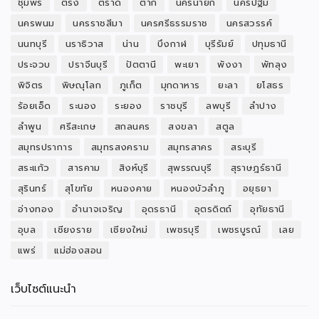
ชุมพร
ตรัง
ตราด
ตาก
นครนายก
นครปฐม
นครพนม
นครราชสีมา
นครศรีธรรมราช
นครสวรรค์
นนทบุรี
นราธิวาส
น่าน
บึงกาฬ
บุรีรัมย์
ปทุมธานี
ประจวบ
ปราจีนบุรี
ปัตตานี
พะเยา
พังงา
พัทลุง
พิจิตร
พิษณุโลก
ภูเก็ต
มุกดาหาร
ยะลา
ยโสธร
ร้อยเอ็ด
ระนอง
ระยอง
ราชบุรี
ลพบุรี
ลำปาง
ลำพูน
ศรีสะเกษ
สกลนคร
สงขลา
สตูล
สมุทรปราการ
สมุทรสงคราม
สมุทรสาคร
สระบุรี
สระแก้ว
สารคาม
สิงห์บุรี
สุพรรณบุรี
สุราษฎร์ธานี
สุรินทร์
สุโขทัย
หนองคาย
หนองบัวลำภู
อยุธยา
อ่างทอง
อำนาจเจริญ
อุดรธานี
อุตรดิตถ์
อุทัยธานี
อุบล
เชียงราย
เชียงใหม่
เพชรบุรี
เพชรบูรณ์
เลย
แพร่
แม่ฮ่องสอน
เว็บไซต์แนะนำ