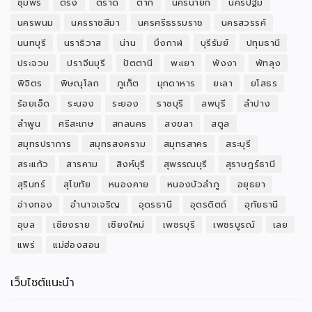
ชุมพร
ตรัง
ตราด
ตาก
นครนายก
นครปฐม
นครพนม
นครราชสีมา
นครศรีธรรมราช
นครสวรรค์
นนทบุรี
นราธิวาส
น่าน
บึงกาฬ
บุรีรัมย์
ปทุมธานี
ประจวบ
ปราจีนบุรี
ปัตตานี
พะเยา
พังงา
พัทลุง
พิจิตร
พิษณุโลก
ภูเก็ต
มุกดาหาร
ยะลา
ยโสธร
ร้อยเอ็ด
ระนอง
ระยอง
ราชบุรี
ลพบุรี
ลำปาง
ลำพูน
ศรีสะเกษ
สกลนคร
สงขลา
สตูล
สมุทรปราการ
สมุทรสงคราม
สมุทรสาคร
สระบุรี
สระแก้ว
สารคาม
สิงห์บุรี
สุพรรณบุรี
สุราษฎร์ธานี
สุรินทร์
สุโขทัย
หนองคาย
หนองบัวลำภู
อยุธยา
อ่างทอง
อำนาจเจริญ
อุดรธานี
อุตรดิตถ์
อุทัยธานี
อุบล
เชียงราย
เชียงใหม่
เพชรบุรี
เพชรบูรณ์
เลย
แพร่
แม่ฮ่องสอน
เว็บไซต์แนะนำ