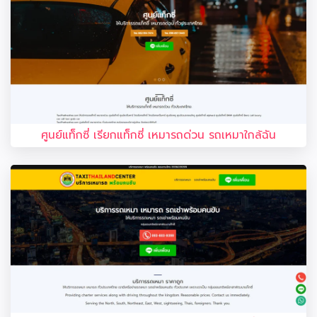
ศูนย์แท็กซี่ เรียกแท็กซี่ เหมารถด่วน รถเหมาใกล้ฉัน