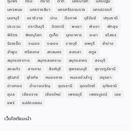
ชุมพร
ตรัง
ตราด
ตาก
นครนายก
นครปฐม
นครพนม
นครราชสีมา
นครศรีธรรมราช
นครสวรรค์
นนทบุรี
นราธิวาส
น่าน
บึงกาฬ
บุรีรัมย์
ปทุมธานี
ประจวบ
ปราจีนบุรี
ปัตตานี
พะเยา
พังงา
พัทลุง
พิจิตร
พิษณุโลก
ภูเก็ต
มุกดาหาร
ยะลา
ยโสธร
ร้อยเอ็ด
ระนอง
ระยอง
ราชบุรี
ลพบุรี
ลำปาง
ลำพูน
ศรีสะเกษ
สกลนคร
สงขลา
สตูล
สมุทรปราการ
สมุทรสงคราม
สมุทรสาคร
สระบุรี
สระแก้ว
สารคาม
สิงห์บุรี
สุพรรณบุรี
สุราษฎร์ธานี
สุรินทร์
สุโขทัย
หนองคาย
หนองบัวลำภู
อยุธยา
อ่างทอง
อำนาจเจริญ
อุดรธานี
อุตรดิตถ์
อุทัยธานี
อุบล
เชียงราย
เชียงใหม่
เพชรบุรี
เพชรบูรณ์
เลย
แพร่
แม่ฮ่องสอน
เว็บไซต์แนะนำ