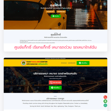
ศูนย์แท็กซี่ เรียกแท็กซี่ เหมารถด่วน รถเหมาใกล้ฉัน