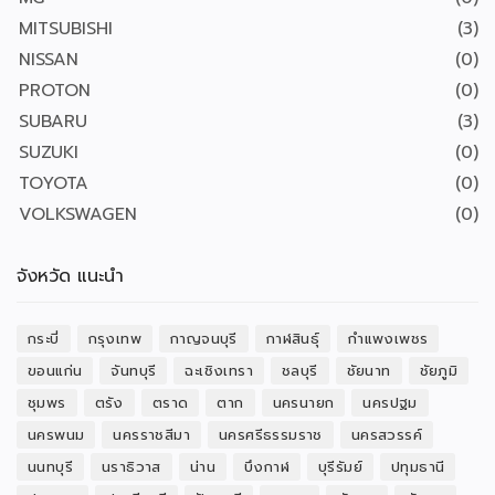
MITSUBISHI
(3)
NISSAN
(0)
PROTON
(0)
SUBARU
(3)
SUZUKI
(0)
TOYOTA
(0)
VOLKSWAGEN
(0)
จังหวัด แนะนำ
กระบี่
กรุงเทพ
กาญจนบุรี
กาฬสินธุ์
กำแพงเพชร
ขอนแก่น
จันทบุรี
ฉะเชิงเทรา
ชลบุรี
ชัยนาท
ชัยภูมิ
ชุมพร
ตรัง
ตราด
ตาก
นครนายก
นครปฐม
นครพนม
นครราชสีมา
นครศรีธรรมราช
นครสวรรค์
นนทบุรี
นราธิวาส
น่าน
บึงกาฬ
บุรีรัมย์
ปทุมธานี