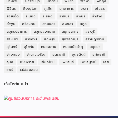
ประจวบ
ปราจีนบุรี
ปัตตานี
พะเยา
พังงา
พัทลุง
พิจิตร
พิษณุโลก
ภูเก็ต
มุกดาหาร
ยะลา
ยโสธร
ร้อยเอ็ด
ระนอง
ระยอง
ราชบุรี
ลพบุรี
ลำปาง
ลำพูน
ศรีสะเกษ
สกลนคร
สงขลา
สตูล
สมุทรปราการ
สมุทรสงคราม
สมุทรสาคร
สระบุรี
สระแก้ว
สารคาม
สิงห์บุรี
สุพรรณบุรี
สุราษฎร์ธานี
สุรินทร์
สุโขทัย
หนองคาย
หนองบัวลำภู
อยุธยา
อ่างทอง
อำนาจเจริญ
อุดรธานี
อุตรดิตถ์
อุทัยธานี
อุบล
เชียงราย
เชียงใหม่
เพชรบุรี
เพชรบูรณ์
เลย
แพร่
แม่ฮ่องสอน
เว็บไซต์แนะนำ